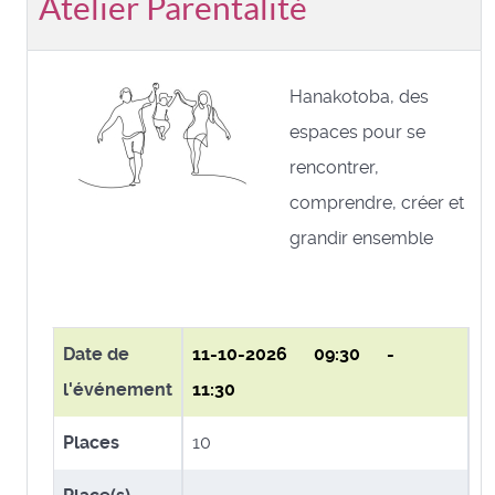
Atelier Parentalité
Hanakotoba, des
espaces pour se
rencontrer,
comprendre, créer et
grandir ensemble
Date de
11-10-2026
09:30 -
l'événement
11:30
Places
10