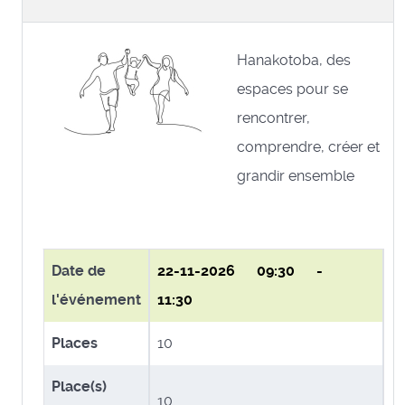
Hanakotoba, des
espaces pour se
rencontrer,
comprendre, créer et
grandir ensemble
Date de
22-11-2026
09:30 -
l'événement
11:30
Places
10
Place(s)
10