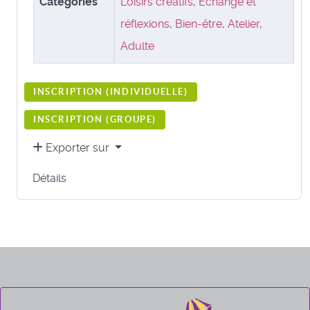
Catégories
Loisirs créatifs
,
Échange et
réflexions
,
Bien-être
,
Atelier
,
Adulte
INSCRIPTION (
INDIVIDUELLE
)
INSCRIPTION (
GROUPE
)
Exporter sur
Détails