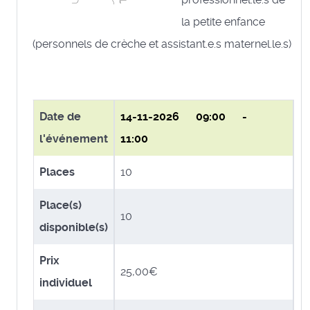
la petite enfance
(personnels de crèche et assistant.e.s maternel.le.s)
Date de
14-11-2026
09:00 -
l'événement
11:00
Places
10
Place(s)
10
disponible(s)
Prix
25,00€
individuel