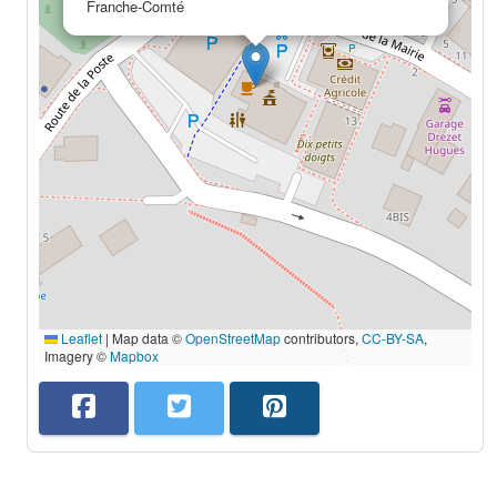
Franche-Comté
Leaflet
|
Map data ©
OpenStreetMap
contributors,
CC-BY-SA
,
Imagery ©
Mapbox