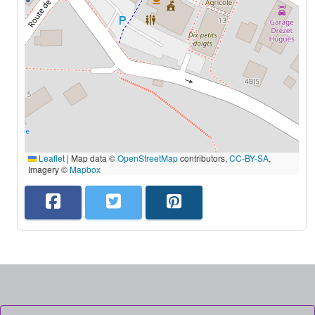
Leaflet
|
Map data ©
OpenStreetMap
contributors,
CC-BY-SA
,
Imagery ©
Mapbox