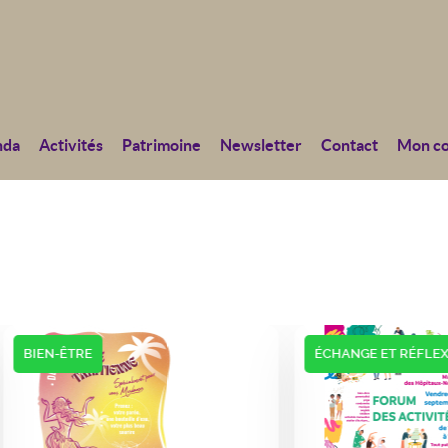
nda
Activités
Patrimoine
Newsletter
Contact
Mon c
ÊTRE
ÉCHANGE ET RÉFLEXIONS