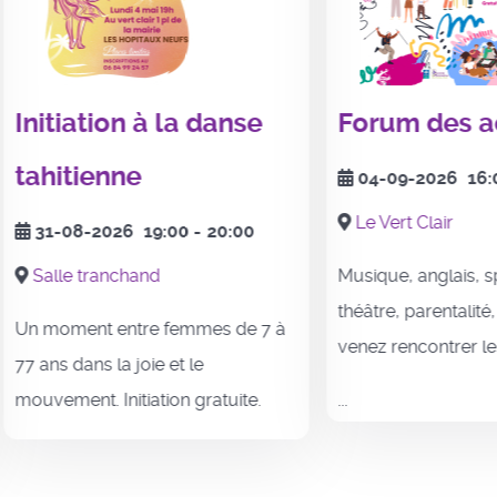
iation à la danse
Forum des activit
tienne
04-09-2026
16:00
-
19:
Le Vert Clair
08-2026
19:00
-
20:00
e tranchand
Musique, anglais, sport, bie
théâtre, parentalité, associati
ment entre femmes de 7 à
venez rencontrer les
dans la joie et le
ent. Initiation gratuite.
...