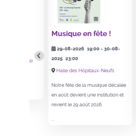
Musique en fête !
Init
tahi
1:00
29-08-2026
19:00
- 30-08-
2025
23:00
étage)
31-
Halle des Hôpitaux-Neufs
Sall
Notre fête de la musique décalée
Un mo
en août devient une institution et
77 ans 
revient le 29 août 2026.
mouvem
...