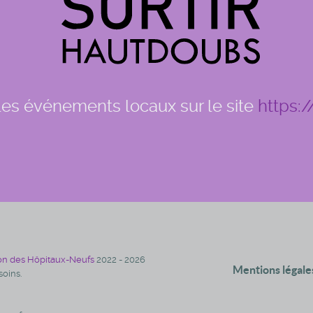
 les événements locaux sur le site
https:/
on des Hôpitaux-Neufs
2022 - 2026
Mentions légale
oins.