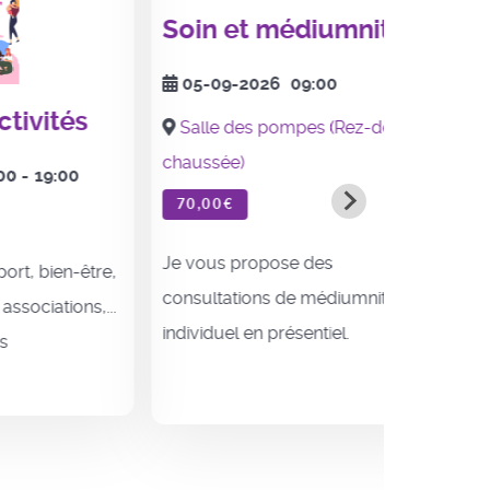
Soin et médiumnité
Mon p
05-09-2026
09:00
séance
és
Salle des pompes (Rez-de-
chaussée)
10-09
00
70,00€
Le Vert 
Je vous propose des
Mon proje
n-être,
consultations de médiumnité
!
ons,...
individuel en présentiel.
...