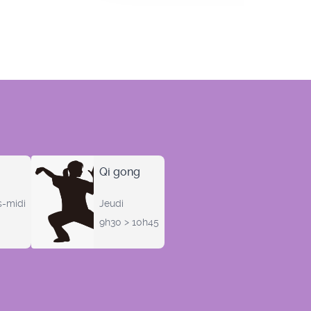
Qi gong
s-midi
Jeudi
9h30 > 10h45