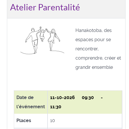
Atelier Parentalité
Hanakotoba, des
espaces pour se
rencontrer,
comprendre, créer et
grandir ensemble
Date de
11-10-2026
09:30 -
l'événement
11:30
Places
10